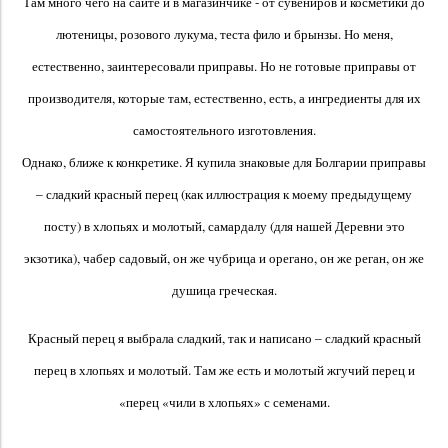
Там много чего на сайте и в магазинчике - от сувениров и косметики до
лютеницы, розового лукума, теста фило и брынзы. Но меня,
естественно, заинтересовали приправы. Но не готовые приправы от
производителя, которые там, естественно, есть, а ингредиенты для их
самостоятельного изготовления.
Однако, ближе к конкретике. Я купила знаковые для Болгарии приправы
– сладкий красный перец (как иллюстрация к моему предыдущему
посту) в хлопьях и молотый, самардалу (для нашей Деревни это
экзотика), чабер садовый, он же чубрица и орегано, он же реган, он же
душица греческая.
Красный перец я выбрала сладкий, так и написано – сладкий красный
перец в хлопьях и молотый. Там же есть и молотый жгучий перец и
«перец «чили в хлопьях» с семенами.