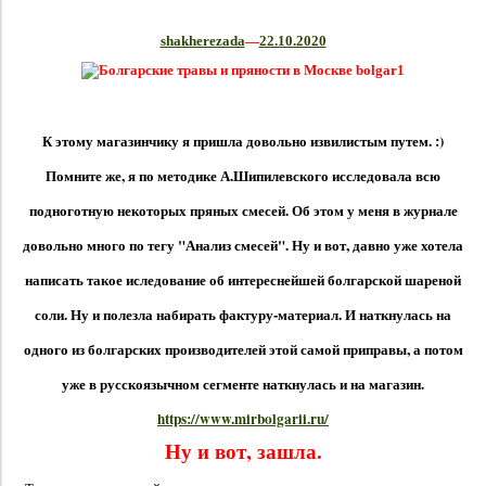
shakherezada
—
22.10.2020
К этому магазинчику я пришла довольно извилистым путем. :)
Помните же, я по методике А.Шипилевского исследовала всю
подноготную некоторых пряных смесей. Об этом у меня в журнале
довольно много по тегу "Анализ смесей". Ну и вот, давно уже хотела
написать такое иследование об интереснейшей болгарской шареной
соли. Ну и полезла набирать фактуру-материал. И наткнулась на
одного из болгарских производителей этой самой приправы, а потом
уже в русскоязычном сегменте наткнулась и на магазин.
https://www.mirbolgarii.ru/
Ну и вот, зашла.