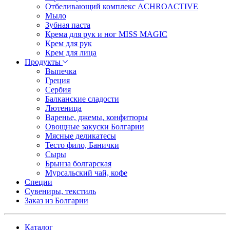
Отбеливающий комплекс ACHROACTIVE
Мыло
Зубная паста
Крема для рук и ног MISS MAGIC
Крем для рук
Крем для лица
Продукты
Выпечка
Греция
Сербия
Балканские сладости
Лютеница
Варенье, джемы, конфитюры
Овощные закуски Болгарии
Мясные деликатесы
Тесто фило, Банички
Сыры
Брынза болгарская
Мурсальский чай, кофе
Специи
Сувениры, текстиль
Заказ из Болгарии
Каталог