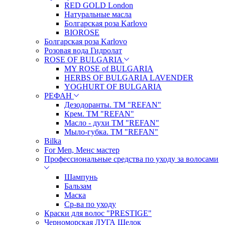
RED GOLD London
Натуральные масла
Болгарская роза Karlovo
BIOROSE
Болгарская роза Karlovo
Розовая вода Гидролат
ROSE OF BULGARIA
MY ROSE of BULGARIA
HERBS OF BULGARIA LAVENDER
YOGHURT OF BULGARIA
РЕФАН
Дезодоранты. ТМ "REFAN"
Крем. ТМ "REFAN"
Масло - духи ТМ "REFAN"
Мыло-губка. ТМ "REFAN"
Bilka
For Men, Менс мастер
Профессиональные средства по уходу за волосами
Шампунь
Бальзам
Маска
Ср-ва по уходу
Краски для волос "PRESTIGE"
Черноморская ЛУГА Щелок