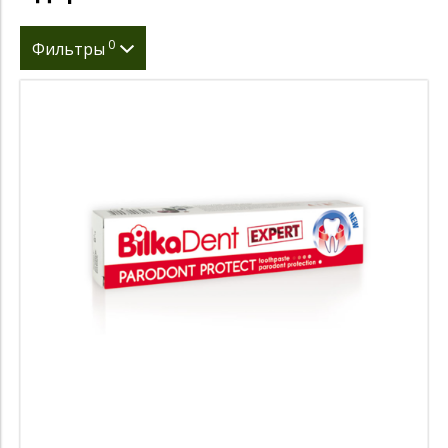
0
Фильтры
Срок
Страна производитель
Вес нетто (гр)
Годен до
Вложение в упаковке (шт)
гр.
мл.
л