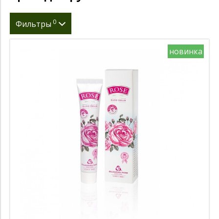
0
Фильтры
Страна производитель
новинка
Вес нетто (гр)
мл.
Производитель
Цена