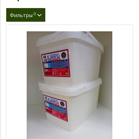
0
Фильтры
Страна производитель
Тип банки
Объем банки
Вес нетто (гр)
Вес упаковки (кг)
Срок годности
Производитель
Цена