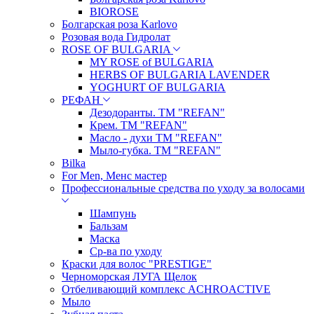
BIOROSE
Болгарская роза Karlovo
Розовая вода Гидролат
ROSE OF BULGARIA
MY ROSE of BULGARIA
HERBS OF BULGARIA LAVENDER
YOGHURT OF BULGARIA
РЕФАН
Дезодоранты. ТМ "REFAN"
Крем. ТМ "REFAN"
Масло - духи ТМ "REFAN"
Мыло-губка. ТМ "REFAN"
Bilka
For Men, Менс мастер
Профессиональные средства по уходу за волосами
Шампунь
Бальзам
Маска
Ср-ва по уходу
Краски для волос "PRESTIGE"
Черноморская ЛУГА Щелок
Отбеливающий комплекс ACHROACTIVE
Мыло