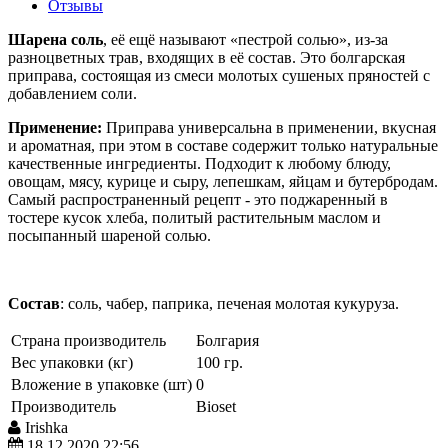
Отзывы
Шарена соль
, её ещё называют «пестрой солью», из-за
разноцветных трав, входящих в её состав. Это болгарская
приправа, состоящая из смеси молотых сушеных пряностей с
добавлением соли.
Применение:
Приправа универсальна в применении, вкусная
и ароматная, при этом в составе содержит только натуральные
качественные ингредиенты. Подходит к любому блюду,
овощам, мясу, курице и сыру, лепешкам, яйцам и бутербродам.
Самый распространенный рецепт - это поджаренный в
тостере кусок хлеба, политый растительным маслом и
посыпанный шареной солью.
Состав
: соль, чабер, паприка, печеная молотая кукуруза.
Страна производитель
Болгария
Вес упаковки (кг)
100 гр.
Вложение в упаковке (шт)
0
Производитель
Bioset
Irishka
18.12.2020 22:56