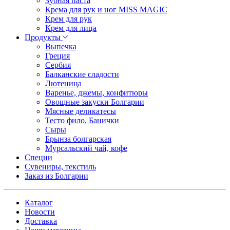
Зубная паста
Крема для рук и ног MISS MAGIC
Крем для рук
Крем для лица
Продукты
Выпечка
Греция
Сербия
Балканские сладости
Лютеница
Варенье, джемы, конфитюры
Овощные закуски Болгарии
Мясные деликатесы
Тесто фило, Банички
Сыры
Брынза болгарская
Мурсальский чай, кофе
Специи
Сувениры, текстиль
Заказ из Болгарии
Каталог
Новости
Доставка