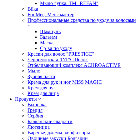
Мыло-губка. ТМ "REFAN"
Bilka
For Men, Менс мастер
Профессиональные средства по уходу за волосами
Шампунь
Бальзам
Маска
Ср-ва по уходу
Краски для волос "PRESTIGE"
Черноморская ЛУГА Щелок
Отбеливающий комплекс ACHROACTIVE
Мыло
Зубная паста
Крема для рук и ног MISS MAGIC
Крем для рук
Крем для лица
Продукты
Выпечка
Греция
Сербия
Балканские сладости
Лютеница
Варенье, джемы, конфитюры
Овощные закуски Болгарии