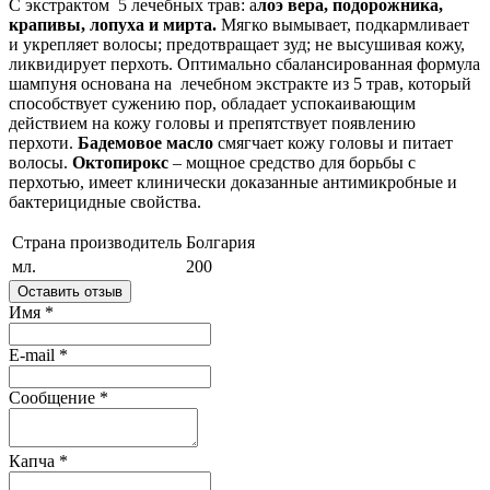
С экстрактом 5 лечебных трав: а
лоэ вера, подорожника,
крапивы, лопуха и мирта.
Мягко вымывает, подкармливает
и укрепляет волосы; предотвращает зуд; не высушивая кожу,
ликвидирует перхоть. Оптимально сбалансированная формула
шампуня основана на лечебном экстракте из 5 трав, который
способствует сужению пор, обладает успокаивающим
действием на кожу головы и препятствует появлению
перхоти.
Бадемовое масло
смягчает кожу головы и питает
волосы.
Октопирокс
– мощное средство для борьбы с
перхотью, имеет клинически доказанные антимикробные и
бактерицидные свойства.
Страна производитель
Болгария
мл.
200
Оставить отзыв
Имя
*
E-mail
*
Сообщение
*
Капча
*