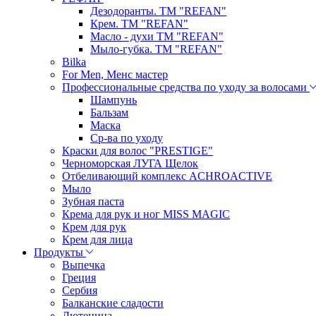
Дезодоранты. ТМ "REFAN"
Крем. ТМ "REFAN"
Масло - духи ТМ "REFAN"
Мыло-губка. ТМ "REFAN"
Bilka
For Men, Менс мастер
Профессиональные средства по уходу за волосами
Шампунь
Бальзам
Маска
Ср-ва по уходу
Краски для волос "PRESTIGE"
Черноморская ЛУГА Щелок
Отбеливающий комплекс ACHROACTIVE
Мыло
Зубная паста
Крема для рук и ног MISS MAGIC
Крем для рук
Крем для лица
Продукты
Выпечка
Греция
Сербия
Балканские сладости
Лютеница