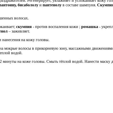
аздражителей. Регенерирует, увлажняет и успокаивает кожу гол
антоину, бисабололу
и
пантенолу
в составе шампуня.
Скумпия
ашенных волосах.
окаивает;
скумпия
- против воспаления кожи ;
ромашка
- укреп
енол
– заживляет.
 нанесения на кожу головы.
на мокрые волосы в прикорневую зону, массажными движениями 
еплой водой.
 2 минуты на коже головы. Смыть тёплой водой. Нанести маску