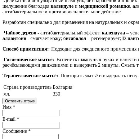
Деликатный безсульфатный шампунь, без парабенов и прочих р
шелушение благодаря
календуле
и
медицинской ромашке, алл
антибактериальное и противовоспалительное действие.
Разработан специально для применения на натуральных и окр
Чайное дерево -
антибактериальный эффект;
календула
– усп
аллантоин
- смягчает кожу;
бисаболол
– регенерирует;
D-пант
Способ применения:
Подходит для ежедневного применения и
Гигиеническое мытьё:
Вспенить шампунь в руках и нанести 
расчёсывающими движениями и выдержать 2 минуты. Смыть т
Терапевтическое мытьё:
Повторить мытьё и выдержать пену
Страна производитель
Болгария
мл.
330
Оставить отзыв
Имя
*
E-mail
*
Сообщение
*