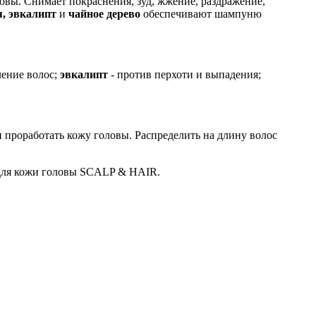
овы. Снимает покраснения, зуд, жжение, раздражение,
, эвкалипт
и
чайное дерево
обеспечивают шампуню
ление волос;
эвкалипт
- против перхоти и выпадения;
проработать кожу головы. Распределить на длину волос
 для кожи головы SCALP & HAIR.