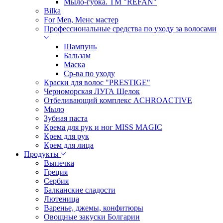
Мыло-губка. ТМ "REFAN"
Bilka
For Men, Менс мастер
Профессиональные средства по уходу за волосами
Шампунь
Бальзам
Маска
Ср-ва по уходу
Краски для волос "PRESTIGE"
Черноморская ЛУГА Щелок
Отбеливающий комплекс ACHROACTIVE
Мыло
Зубная паста
Крема для рук и ног MISS MAGIC
Крем для рук
Крем для лица
Продукты
Выпечка
Греция
Сербия
Балканские сладости
Лютеница
Варенье, джемы, конфитюры
Овощные закуски Болгарии