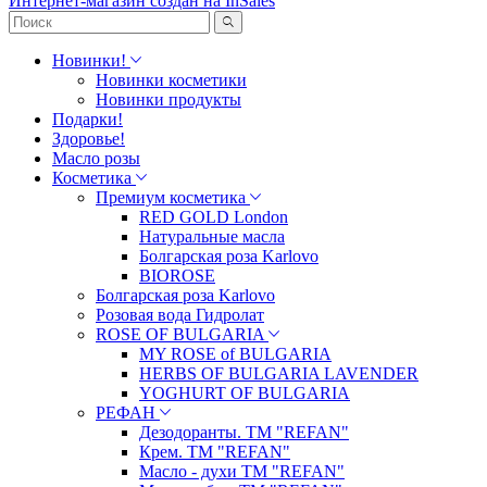
Интернет-магазин создан на InSales
Новинки!
Новинки косметики
Новинки продукты
Подарки!
Здоровье!
Масло розы
Косметика
Премиум косметика
RED GOLD London
Натуральные масла
Болгарская роза Karlovo
BIOROSE
Болгарская роза Karlovo
Розовая вода Гидролат
ROSE OF BULGARIA
MY ROSE of BULGARIA
HERBS OF BULGARIA LAVENDER
YOGHURT OF BULGARIA
РЕФАН
Дезодоранты. ТМ "REFAN"
Крем. ТМ "REFAN"
Масло - духи ТМ "REFAN"