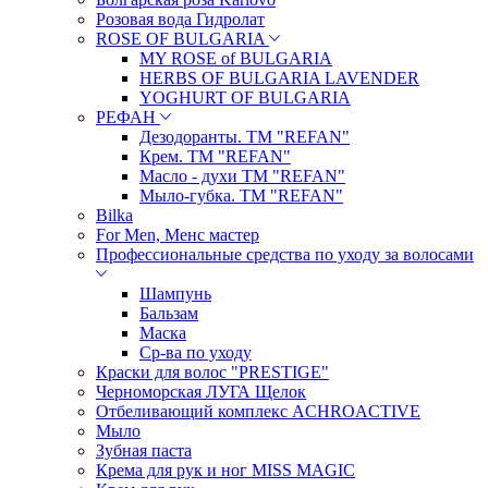
Розовая вода Гидролат
ROSE OF BULGARIA
MY ROSE of BULGARIA
HERBS OF BULGARIA LAVENDER
YOGHURT OF BULGARIA
РЕФАН
Дезодоранты. ТМ "REFAN"
Крем. ТМ "REFAN"
Масло - духи ТМ "REFAN"
Мыло-губка. ТМ "REFAN"
Bilka
For Men, Менс мастер
Профессиональные средства по уходу за волосами
Шампунь
Бальзам
Маска
Ср-ва по уходу
Краски для волос "PRESTIGE"
Черноморская ЛУГА Щелок
Отбеливающий комплекс ACHROACTIVE
Мыло
Зубная паста
Крема для рук и ног MISS MAGIC