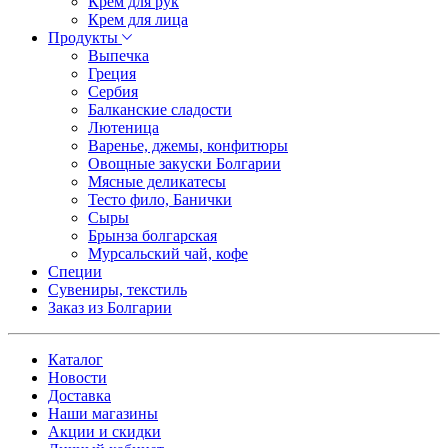
Крем для рук
Крем для лица
Продукты
Выпечка
Греция
Сербия
Балканские сладости
Лютеница
Варенье, джемы, конфитюры
Овощные закуски Болгарии
Мясные деликатесы
Тесто фило, Банички
Сыры
Брынза болгарская
Мурсальский чай, кофе
Специи
Сувениры, текстиль
Заказ из Болгарии
Каталог
Новости
Доставка
Наши магазины
Акции и скидки