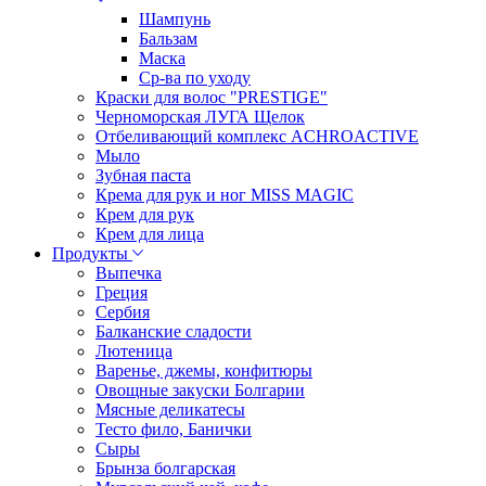
Шампунь
Бальзам
Маска
Ср-ва по уходу
Краски для волос "PRESTIGE"
Черноморская ЛУГА Щелок
Отбеливающий комплекс ACHROACTIVE
Мыло
Зубная паста
Крема для рук и ног MISS MAGIC
Крем для рук
Крем для лица
Продукты
Выпечка
Греция
Сербия
Балканские сладости
Лютеница
Варенье, джемы, конфитюры
Овощные закуски Болгарии
Мясные деликатесы
Тесто фило, Банички
Сыры
Брынза болгарская