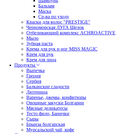
Шампунь
Бальзам
Маска
Ср-ва по уходу
Краски для волос "PRESTIGE"
Черноморская ЛУГА Щелок
Отбеливающий комплекс ACHROACTIVE
Мыло
Зубная паста
Крема для рук и ног MISS MAGIC
Крем для рук
Крем для лица
Продукты
Выпечка
Греция
Сербия
Балканские сладости
Лютеница
Варенье, джемы, конфитюры
Овощные закуски Болгарии
Мясные деликатесы
Тесто фило, Банички
Сыры
Брынза болгарская
Мурсальский чай, кофе