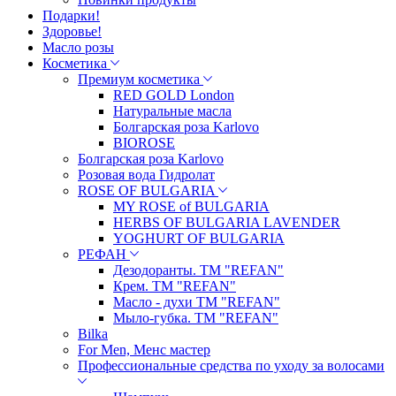
Подарки!
Здоровье!
Масло розы
Косметика
Премиум косметика
RED GOLD London
Натуральные масла
Болгарская роза Karlovo
BIOROSE
Болгарская роза Karlovo
Розовая вода Гидролат
ROSE OF BULGARIA
MY ROSE of BULGARIA
HERBS OF BULGARIA LAVENDER
YOGHURT OF BULGARIA
РЕФАН
Дезодоранты. ТМ "REFAN"
Крем. ТМ "REFAN"
Масло - духи ТМ "REFAN"
Мыло-губка. ТМ "REFAN"
Bilka
For Men, Менс мастер
Профессиональные средства по уходу за волосами