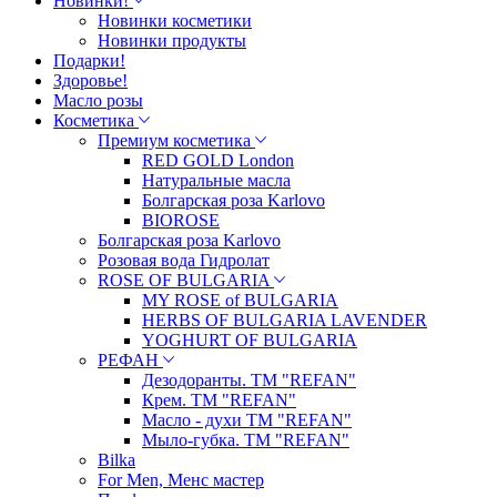
Новинки!
Новинки косметики
Новинки продукты
Подарки!
Здоровье!
Масло розы
Косметика
Премиум косметика
RED GOLD London
Натуральные масла
Болгарская роза Karlovo
BIOROSE
Болгарская роза Karlovo
Розовая вода Гидролат
ROSE OF BULGARIA
MY ROSE of BULGARIA
HERBS OF BULGARIA LAVENDER
YOGHURT OF BULGARIA
РЕФАН
Дезодоранты. ТМ "REFAN"
Крем. ТМ "REFAN"
Масло - духи ТМ "REFAN"
Мыло-губка. ТМ "REFAN"
Bilka
For Men, Менс мастер