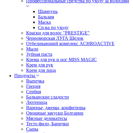
Профессиональные средства по уходу за волосами
Шампунь
Бальзам
Маска
Ср-ва по уходу
Краски для волос "PRESTIGE"
Черноморская ЛУГА Щелок
Отбеливающий комплекс ACHROACTIVE
Мыло
Зубная паста
Крема для рук и ног MISS MAGIC
Крем для рук
Крем для лица
Продукты
Выпечка
Греция
Сербия
Балканские сладости
Лютеница
Варенье, джемы, конфитюры
Овощные закуски Болгарии
Мясные деликатесы
Тесто фило, Банички
Сыры