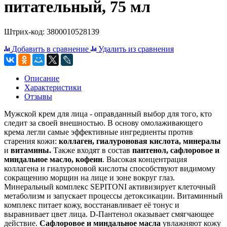
питательный, 75 мл
Штрих-код: 3800010528139
Добавить в сравнение
Удалить из сравнения
Описание
Характеристики
Отзывы
Мужской крем для лица - оправданный выбор для того, кто
следит за своей внешностью. В основу омолаживающего
крема легли самые эффективные ингредиенты против
старения кожи:
коллаген, гиалуроновая кислота, минералы
и
витамины.
Также входят в состав
пантенол, сафлоровое и
миндальное масло, кофеин
. Высокая концентрация
коллагена и гиалуроновой кислоты способствуют видимому
сокращению морщин на лице и зоне вокруг глаз.
Минеральный комплекс SEPITONI активизирует клеточный
метаболизм и запускает процессы детоксикации. Витаминный
комплекс питает кожу, восстанавливает её тонус и
выравнивает цвет лица. D-Пантенол оказывает смягчающее
действие.
Сафлоровое и миндальное масла
увлажняют кожу