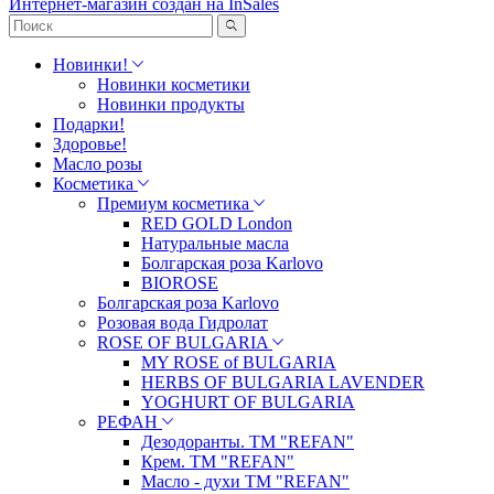
Интернет-магазин создан на InSales
Новинки!
Новинки косметики
Новинки продукты
Подарки!
Здоровье!
Масло розы
Косметика
Премиум косметика
RED GOLD London
Натуральные масла
Болгарская роза Karlovo
BIOROSE
Болгарская роза Karlovo
Розовая вода Гидролат
ROSE OF BULGARIA
MY ROSE of BULGARIA
HERBS OF BULGARIA LAVENDER
YOGHURT OF BULGARIA
РЕФАН
Дезодоранты. ТМ "REFAN"
Крем. ТМ "REFAN"
Масло - духи ТМ "REFAN"