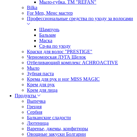
Мыло-губка. ТМ "REFAN"
Bilka
For Men, Менс мастер
Профессиональные средства по уходу за волосами
Шампунь
Бальзам
Маска
Ср-ва по уходу
Краски для волос "PRESTIGE"
Черноморская ЛУГА Щелок
Отбеливающий комплекс ACHROACTIVE
Мыло
Зубная паста
Крема для рук и ног MISS MAGIC
Крем для рук
Крем для лица
Продукты
Выпечка
Греция
Сербия
Балканские сладости
Лютеница
Варенье, джемы, конфитюры
Овощные закуски Болгарии