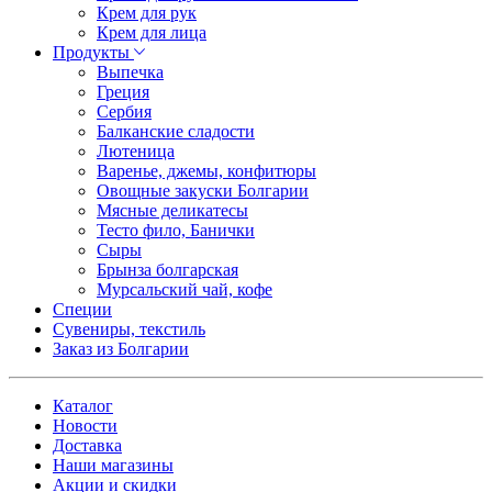
Крем для рук
Крем для лица
Продукты
Выпечка
Греция
Сербия
Балканские сладости
Лютеница
Варенье, джемы, конфитюры
Овощные закуски Болгарии
Мясные деликатесы
Тесто фило, Банички
Сыры
Брынза болгарская
Мурсальский чай, кофе
Специи
Сувениры, текстиль
Заказ из Болгарии
Каталог
Новости
Доставка
Наши магазины
Акции и скидки