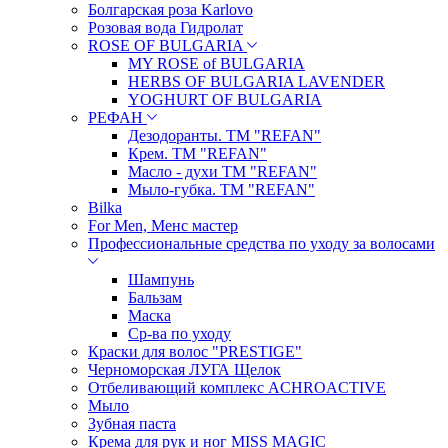
Болгарская роза Karlovo
Розовая вода Гидролат
ROSE OF BULGARIA
MY ROSE of BULGARIA
HERBS OF BULGARIA LAVENDER
YOGHURT OF BULGARIA
РЕФАН
Дезодоранты. ТМ "REFAN"
Крем. ТМ "REFAN"
Масло - духи ТМ "REFAN"
Мыло-губка. ТМ "REFAN"
Bilka
For Men, Менс мастер
Профессиональные средства по уходу за волосами
Шампунь
Бальзам
Маска
Ср-ва по уходу
Краски для волос "PRESTIGE"
Черноморская ЛУГА Щелок
Отбеливающий комплекс ACHROACTIVE
Мыло
Зубная паста
Крема для рук и ног MISS MAGIC