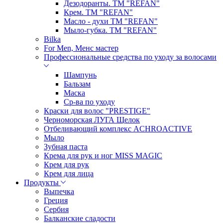
Дезодоранты. ТМ "REFAN"
Крем. ТМ "REFAN"
Масло - духи ТМ "REFAN"
Мыло-губка. ТМ "REFAN"
Bilka
For Men, Менс мастер
Профессиональные средства по уходу за волосами
Шампунь
Бальзам
Маска
Ср-ва по уходу
Краски для волос "PRESTIGE"
Черноморская ЛУГА Щелок
Отбеливающий комплекс ACHROACTIVE
Мыло
Зубная паста
Крема для рук и ног MISS MAGIC
Крем для рук
Крем для лица
Продукты
Выпечка
Греция
Сербия
Балканские сладости