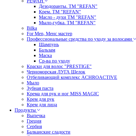
РЕФАН
Дезодоранты. ТМ "REFAN"
Крем. ТМ "REFAN"
Масло - духи ТМ "REFAN"
Мыло-губка. ТМ "REFAN"
Bilka
For Men, Менс мастер
Профессиональные средства по уходу за волосами
Шампунь
Бальзам
Маска
Ср-ва по уходу
Краски для волос "PRESTIGE"
Черноморская ЛУГА Щелок
Отбеливающий комплекс ACHROACTIVE
Мыло
Зубная паста
Крема для рук и ног MISS MAGIC
Крем для рук
Крем для лица
Продукты
Выпечка
Греция
Сербия
Балканские сладости