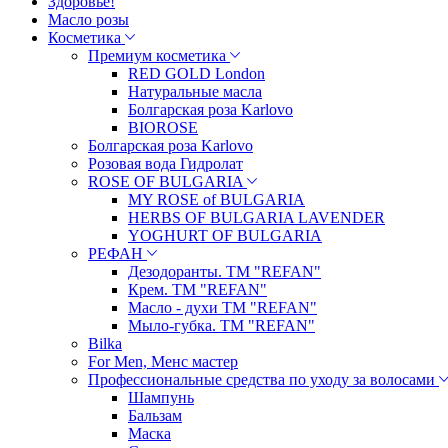
Здоровье!
Масло розы
Косметика
Премиум косметика
RED GOLD London
Натуральные масла
Болгарская роза Karlovo
BIOROSE
Болгарская роза Karlovo
Розовая вода Гидролат
ROSE OF BULGARIA
MY ROSE of BULGARIA
HERBS OF BULGARIA LAVENDER
YOGHURT OF BULGARIA
РЕФАН
Дезодоранты. ТМ "REFAN"
Крем. ТМ "REFAN"
Масло - духи ТМ "REFAN"
Мыло-губка. ТМ "REFAN"
Bilka
For Men, Менс мастер
Профессиональные средства по уходу за волосами
Шампунь
Бальзам
Маска