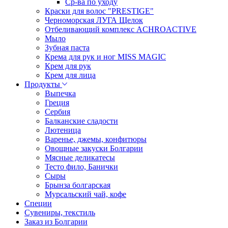
Ср-ва по уходу
Краски для волос "PRESTIGE"
Черноморская ЛУГА Щелок
Отбеливающий комплекс ACHROACTIVE
Мыло
Зубная паста
Крема для рук и ног MISS MAGIC
Крем для рук
Крем для лица
Продукты
Выпечка
Греция
Сербия
Балканские сладости
Лютеница
Варенье, джемы, конфитюры
Овощные закуски Болгарии
Мясные деликатесы
Тесто фило, Банички
Сыры
Брынза болгарская
Мурсальский чай, кофе
Специи
Сувениры, текстиль
Заказ из Болгарии