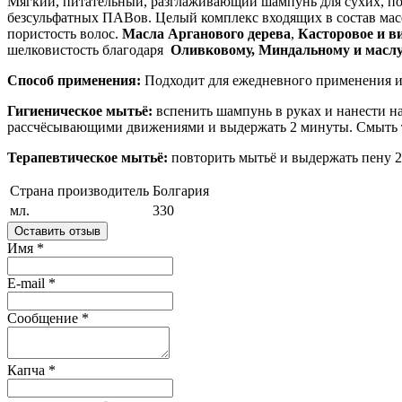
Мягкий, питательный, разглаживающий шампунь для сухих, по
безсульфатных ПАВов. Целый комплекс входящих в состав масе
пористость волос.
Масла Арганового дерева
,
Касторовое и в
шелковистость благодаря
Оливковому, Миндальному и масл
Способ применения:
Подходит для ежедневного применения и
Гигиеническое мытьё:
вспенить шампунь в руках и нанести н
рассчёсывающими движениями и выдержать 2 минуты. Смыть 
Терапевтическое мытьё:
повторить мытьё и выдержать пену 2
Страна производитель
Болгария
мл.
330
Оставить отзыв
Имя
*
E-mail
*
Сообщение
*
Капча
*