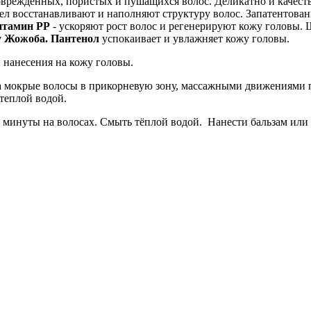
вреждённых, пористых и пушащихся волос. Деликатно и качеств
л восстанавливают и наполняют структуру волос. Запатентован
итамин РР
- ускоряют рост волос и регенерируют кожу головы. 
у Жожоба. Пантенол
успокаивает и увлажняет кожу головы.
 нанесения на кожу головы.
а мокрые волосы в прикорневую зону, массажными движениями п
теплой водой.
 минуты на волосах. Смыть тёплой водой. Нанести бальзам ил