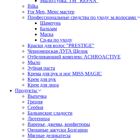
Мыло-губка. ТМ "REFAN"
Bilka
For Men, Менс мастер
Профессиональные средства по уходу за волосами
Шампунь
Бальзам
Маска
Ср-ва по уходу
Краски для волос "PRESTIGE"
Черноморская ЛУГА Щелок
Отбеливающий комплекс ACHROACTIVE
Мыло
Зубная паста
Крема для рук и ног MISS MAGIC
Крем для рук
Крем для лица
Продукты
Выпечка
Греция
Сербия
Балканские сладости
Лютеница
Варенье, джемы, конфитюры
Овощные закуски Болгарии
Мясные деликатесы