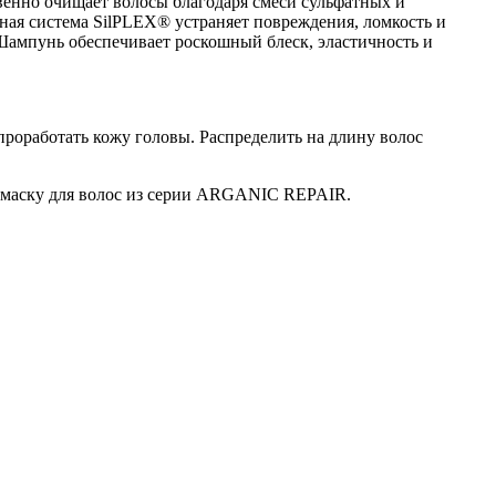
енно очищает волосы благодаря смеси сульфатных и
ная система SilPLEX® устраняет повреждения, ломкость и
Шампунь обеспечивает роскошный блеск, эластичность и
роработать кожу головы. Распределить на длину волос
и маску для волос из серии ARGANIC REPAIR.